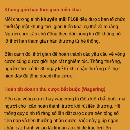
Khung giới hạn thời gian triển khai
Mỗi chương trình
khuyến mãi F168
đều được ban tổ chức
thiết lập một khung thời gian triển khai cụ thể và rõ ràng.
Người chơi cần chủ động theo dõi thông tin để không bỏ
lỡ thời hạn tham gia nhận thưởng từ hệ thống.
Bên cạnh đó, thời gian để hoàn thành các yêu cầu về vòng
cược cũng được giới hạn rất nghiêm túc. Thông thường,
người chơi có từ 30 ngày kể từ khi nhận thưởng để thực
hiện đầy đủ tổng doanh thu cược.
Hoàn tất doanh thu cược bắt buộc (Wagering)
Yêu cầu vòng cược hay wagering là điều kiện bắt buộc mà
người chơi cần hoàn thành trước khi rút tiền thưởng. Hệ
thống quy định rõ ràng số lần đặt cược dựa trên tổng số
tiền nạp và tiền thưởng nhận được. Việc này giúp ngăn
chặn các hành vi tạo tài khoản ảo chỉ để trục lợi tiền