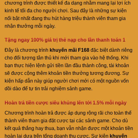
chương trình được thiết kế đa dạng nhằm mang lại lợi ích
kinh tế tối đa cho người chơi. Sau đây là những sự kiện
nổi bật nhất đang thu hút hàng triệu thành viên tham gia
nhận thưởng mỗi ngày.
Tặng ngay 100% giá trị thẻ nạp cho lần thanh toán 1
Đây là chương trình
khuyến mãi F168
đặc biệt dành riêng
cho đối tượng tân thủ khi mới tham gia vào hệ thống. Khi
bạn thực hiện lệnh gửi tiền lần đầu thành công, tài khoản
sẽ được cộng thêm khoản tiền thưởng tương đương. Sự
kiện hấp dẫn này giúp người chơi mới có một nguồn vốn
dồi dào để tự tin trải nghiệm sảnh game.
Hoàn trả tiền cược siêu khủng lên tới 1.5% mỗi ngày
Chương trình hoàn trả được áp dụng rộng rãi cho toàn thể
thành viên tham gia đặt cược tại các sảnh game. Cho dù
kết quả thắng hay thua, bạn vẫn nhận được một khoản tiền
hoàn lại dựa trên tổng doanh thu cược. Sự kiện
khuyến