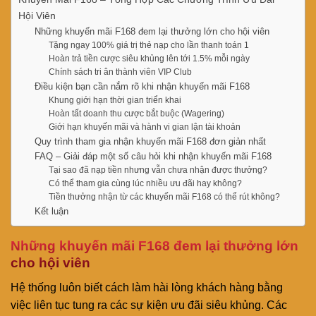
Hội Viên
Những khuyến mãi F168 đem lại thưởng lớn cho hội viên
Tặng ngay 100% giá trị thẻ nạp cho lần thanh toán 1
Hoàn trả tiền cược siêu khủng lên tới 1.5% mỗi ngày
Chính sách tri ân thành viên VIP Club
Điều kiện bạn cần nắm rõ khi nhận khuyến mãi F168
Khung giới hạn thời gian triển khai
Hoàn tất doanh thu cược bắt buộc (Wagering)
Giới hạn khuyến mãi và hành vi gian lận tài khoản
Quy trình tham gia nhận khuyến mãi F168 đơn giản nhất
FAQ – Giải đáp một số câu hỏi khi nhận khuyến mãi F168
Tại sao đã nạp tiền nhưng vẫn chưa nhận được thưởng?
Có thể tham gia cùng lúc nhiều ưu đãi hay không?
Tiền thưởng nhận từ các khuyến mãi F168 có thể rút không?
Kết luận
Những khuyến mãi F168 đem lại thưởng lớn
cho hội viên
Hệ thống luôn biết cách làm hài lòng khách hàng bằng
việc liên tục tung ra các sự kiện ưu đãi siêu khủng. Các