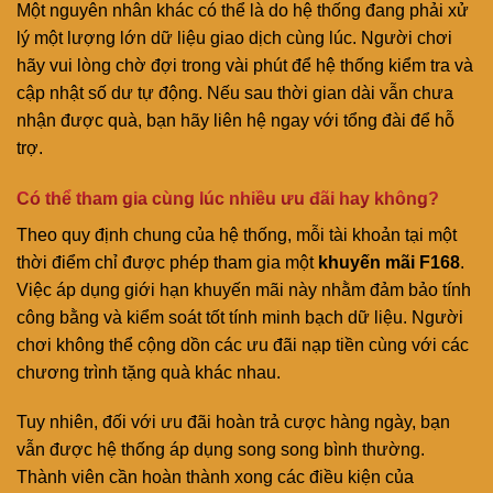
Một nguyên nhân khác có thể là do hệ thống đang phải xử
lý một lượng lớn dữ liệu giao dịch cùng lúc. Người chơi
hãy vui lòng chờ đợi trong vài phút để hệ thống kiểm tra và
cập nhật số dư tự động. Nếu sau thời gian dài vẫn chưa
nhận được quà, bạn hãy liên hệ ngay với tổng đài để hỗ
trợ.
Có thể tham gia cùng lúc nhiều ưu đãi hay không?
Theo quy định chung của hệ thống, mỗi tài khoản tại một
thời điểm chỉ được phép tham gia một
khuyến mãi F168
.
Việc áp dụng giới hạn khuyến mãi này nhằm đảm bảo tính
công bằng và kiểm soát tốt tính minh bạch dữ liệu. Người
chơi không thể cộng dồn các ưu đãi nạp tiền cùng với các
chương trình tặng quà khác nhau.
Tuy nhiên, đối với ưu đãi hoàn trả cược hàng ngày, bạn
vẫn được hệ thống áp dụng song song bình thường.
Thành viên cần hoàn thành xong các điều kiện của