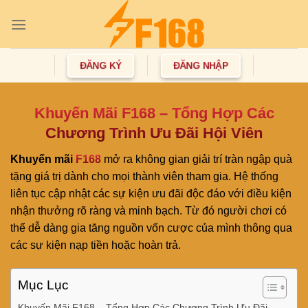
Skip
to
content
ĐĂNG KÝ
ĐĂNG NHẬP
Khuyến Mãi F168 – Tổng Hợp Các
Chương Trình Ưu Đãi Hội Viên
Khuyến mãi
F168
mở ra không gian giải trí tràn ngập quà
tặng giá trị dành cho mọi thành viên tham gia. Hệ thống
liên tục cập nhật các sự kiện ưu đãi độc đáo với điều kiện
nhận thưởng rõ ràng và minh bạch. Từ đó người chơi có
thể dễ dàng gia tăng nguồn vốn cược của mình thông qua
các sự kiện nạp tiền hoặc hoàn trả.
Mục Lục
Khuyến Mãi F168 – Tổng Hợp Các Chương Trình Ưu Đãi