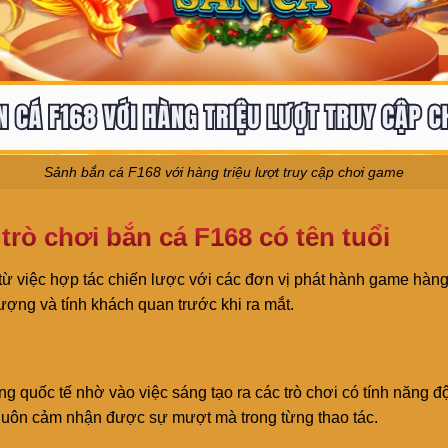
Sảnh bắn cá F168 với hàng triệu lượt truy cập chơi game
trò chơi bắn cá F168 có tên tuổi
ừ việc hợp tác chiến lược với các đơn vị phát hành game hàng
ượng và tính khách quan trước khi ra mắt.
ờng quốc tế nhờ vào việc sáng tạo ra các trò chơi có tính năng 
 luôn cảm nhận được sự mượt mà trong từng thao tác.