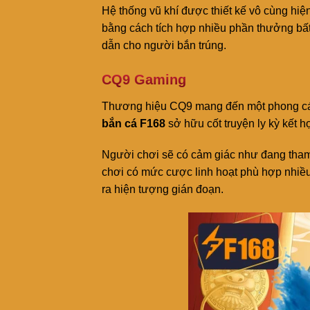
Hệ thống vũ khí được thiết kế vô cùng hiệ
bằng cách tích hợp nhiều phần thưởng bất
dẫn cho người bắn trúng.
CQ9 Gaming
Thương hiệu CQ9 mang đến một phong cách
bắn cá F168
sở hữu cốt truyện ly kỳ kết 
Người chơi sẽ có cảm giác như đang tham 
chơi có mức cược linh hoạt phù hợp nhiều
ra hiện tượng gián đoạn.