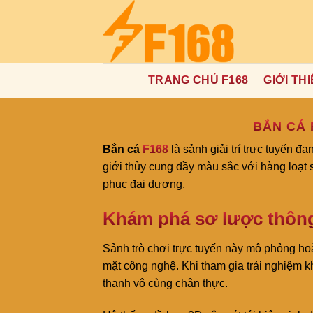
Skip
to
content
TRANG CHỦ F168
GIỚI TH
BẮN CÁ 
Bắn cá
F168
là sảnh giải trí trực tuyến
giới thủy cung đầy màu sắc với hàng loạt s
phục đại dương.
Khám phá sơ lược thông
Sảnh trò chơi trực tuyến này mô phỏng ho
mặt công nghệ. Khi tham gia trải nghiệm kh
thanh vô cùng chân thực.