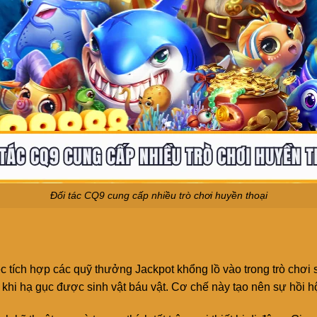
Đối tác CQ9 cung cấp nhiều trò chơi huyền thoại
ệc tích hợp các quỹ thưởng Jackpot khổng lồ vào trong trò chơi
khi hạ gục được sinh vật báu vật. Cơ chế này tạo nên sự hồi hộp