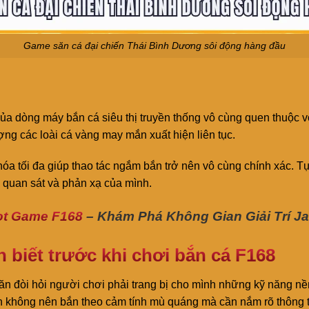
Game săn cá đại chiến Thái Bình Dương sôi động hàng đầu
a dòng máy bắn cá siêu thị truyền thống vô cùng quen thuộc vớ
ng các loài cá vàng may mắn xuất hiện liên tục.
óa tối đa giúp thao tác ngắm bắn trở nên vô cùng chính xác. T
 quan sát và phản xạ của mình.
ot Game F168
– Khám Phá Không Gian Giải Trí J
 biết trước khi chơi bắn cá F168
săn đòi hỏi người chơi phải trang bị cho mình những kỹ năng nề
n không nên bắn theo cảm tính mù quáng mà cần nắm rõ thông t