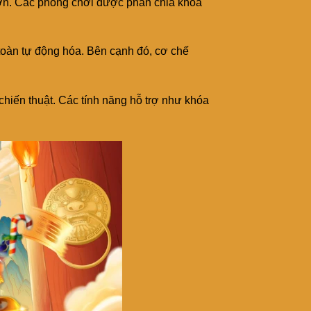
 lớn. Các phòng chơi được phân chia khoa
toàn tự động hóa. Bên cạnh đó, cơ chế
chiến thuật. Các tính năng hỗ trợ như khóa