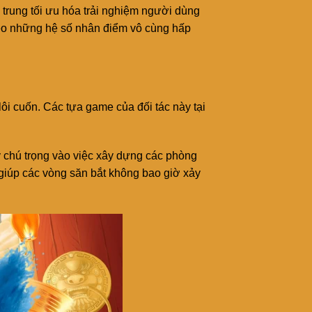
 trung tối ưu hóa trải nghiệm người dùng
heo những hệ số nhân điểm vô cùng hấp
 cuốn. Các tựa game của đối tác này tại
 chú trọng vào việc xây dựng các phòng
giúp các vòng săn bắt không bao giờ xảy