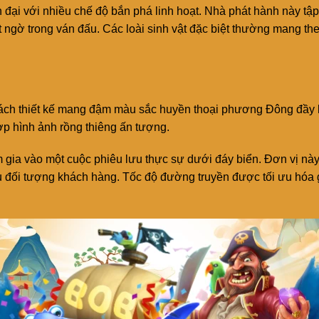
n đại với nhiều chế độ bắn phá linh hoạt. Nhà phát hành này tập
 ngờ trong ván đấu. Các loài sinh vật đặc biệt thường mang t
 thiết kế mang đậm màu sắc huyền thoại phương Đông đầy lôi
hợp hình ảnh rồng thiêng ấn tượng.
gia vào một cuộc phiêu lưu thực sự dưới đáy biển. Đơn vị này
 đối tượng khách hàng. Tốc độ đường truyền được tối ưu hóa 