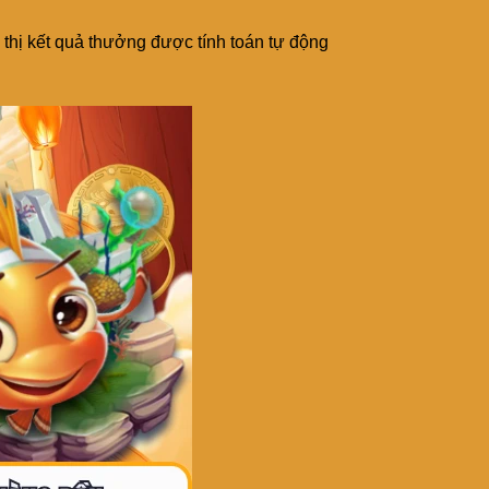
 thị kết quả thưởng được tính toán tự động