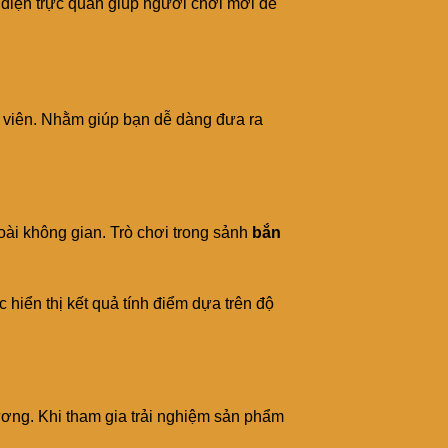
o diện trực quan giúp người chơi mới dễ
ội viên. Nhằm giúp bạn dễ dàng đưa ra
ài không gian. Trò chơi trong sảnh
bắn
 hiển thị kết quả tính điểm dựa trên độ
ương. Khi tham gia trải nghiệm sản phẩm