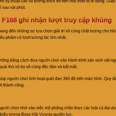
 kỹ thuật cao và tương thích tốt trên mọi thiết bị di động. Gia
 sau vài phút.
F168 ghi nhận lượt truy cập khủng
 mang đến những sự lựa chọn giải trí vô cùng chất lượng cho h
iêu phẩm có lượt tương tác lớn nhất.
hống bằng cách đưa người chơi vào hành trình săn sinh vật ngo
uái thú vũ trụ vô cùng độc đáo và bắt mắt.
úp người chơi linh hoạt quét đạn 360 độ trên màn hình. Quy tắc
ệt thành công.
 người chơi nhờ vào việc mô phỏng chân thực các loài cá đại d
i biểu tượng Boss Hải Vương quyền lực.